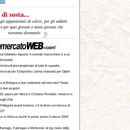
di sosta...
gli appassionati di calcio, per gli addetti
i e per quei giovani e meno giovani che
vorranno diventarlo
ma l'obiettivo Aguerd: il centrale marocchino è a un
 Sociedad
e amichevoli precampionato di tutte le squadre
nvocati per il Deportivo: prima chiamata per Djibril
 al Bologna a due settimane dal mercato? Nodo
ri due acquisti
26, paura per Messi e Cristiano Ronaldo: minacce e
 negli USA
ni avanti insieme: c'è la firma sul rinnovo di
2027
e si rinforza anche in porta: preso il classe 2004
lhanoglu, Fabregas e McKennie: le top news delle