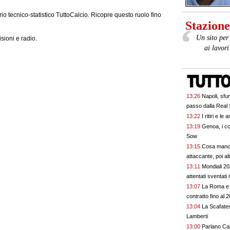
rio tecnico-statistico TuttoCalcio. Ricopre questo ruolo fino
Stazione 
Un sito per 
isioni e radio.
ai lavor
13:26
Napoli, sfu
passo dalla Real
13:22
I ritiri e l
13:19
Genoa, i co
Sow
13:15
Cosa manca
attaccante, poi alt
13:11
Mondiali 20
attentati sventati
13:07
La Roma e Pellegri
contratto fino al 
13:04
La Scafates
Lamberti
13:00
Parlano Ca