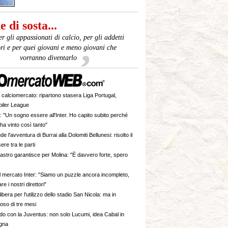
 di sosta...
er gli appassionati di calcio, per gli addetti
ori e per quei giovani e meno giovani che
vorranno diventarlo
 calciomercato: ripartono stasera Liga Portugal,
piler League
: "Un sogno essere all'Inter. Ho capito subito perché
ha vinto così tanto"
de l'avventura di Burrai alla Dolomiti Bellunesi: risolto il
ere tra le parti
stro garantisce per Molina: "È davvero forte, spero
il mercato Inter: "Siamo un puzzle ancora incompleto,
e i nostri direttori"
 libera per l'utilizzo dello stadio San Nicola: ma in
so di tre mesi
do con la Juventus: non solo Lucumi, idea Cabal in
ogna