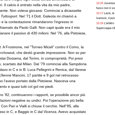
10:25
Juventus
. Il calcio è entrato nella vita da mio padre,
fuoco non è sol
igente. Non voleva giocassi. Cominciai a diciassette
10:17
Lazio, l
a
Tuttosport
. Nel '71 il Dott. Galeota mi chiamò a
Ivanovic, il pun
e e la contestazione rimandarono l'ingresso in
10:16
L'arbitro
hiamato da Paolo Galli. Non capii quale era il mio
Supercoppa UE
are il passivo di 430 milioni. Nel '76, alla Pistoiese,
t
. A Frosinone, nel "Torneo Miceli" contro il Como, la
Vierchowod, che destò grande impressione. Non so per
tai Dossena, dal Torino, in comproprietà. Poi presi
, scartato dal Milan. Dal '79 cominciai alla Sampdoria
rdavo in C e in B: Luca Pellegrini e Renica, dal Varese
19enne Mancini, 17 partite e 9 gol nel retrocesso
 l'avevo portato dalla Pistoiese. Nasceva una
to e quasi tutti col gol nei piedi.
o '82, continuarono i rapporti, se possibile ancor più
elazioni negative su undici. Poi l'operazione più bella:
on Pari e Vialli si chiuse il cerchio. Nell''85, alla
esso in C, e Baggio in C dal Vicenza. Avevo acquistato