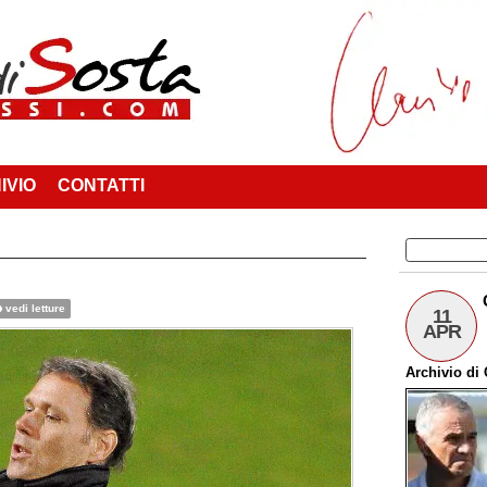
IVIO
CONTATTI
vedi letture
11
APR
Archivio
di