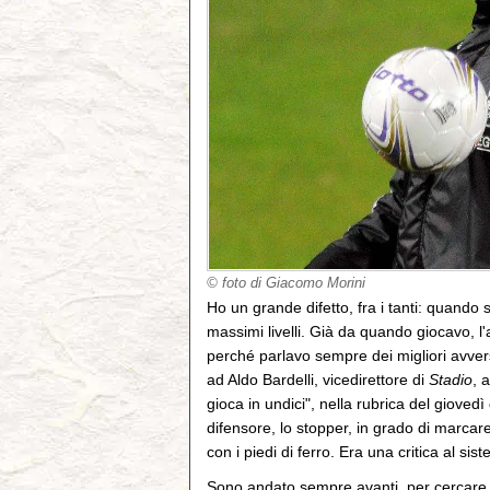
© foto di Giacomo Morini
Ho un grande difetto, fra i tanti: quando s
massimi livelli. Già da quando giocavo, l
perché parlavo sempre dei migliori avvers
ad Aldo Bardelli, vicedirettore di
Stadio
, 
gioca in undici", nella rubrica del giovedì
difensore, lo stopper, in grado di marcare 
con i piedi di ferro. Era una critica al s
Sono andato sempre avanti, per cercare d