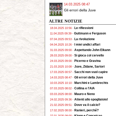
14.03.2025 08:47
Gli errori della Juve
ALTRE NOTIZIE
Le riflessioni
18.04.2025 10:56 -
Guttmann e Ferguson
11.04.2025 09:39 -
La rivoluzione
07.04.2025 09:53 -
I miei undici affari
04.04.2025 10:26 -
Aspettando John Elkann
31.03.2025 09:00 -
Si gioca col cervello
28.03.2025 09:00 -
Picerno e Gravina
24.03.2025 09:00 -
Juve, Zidane, Sartori
21.03.2025 10:08 -
Sacchi non vuol capire
17.03.2025 00:57 -
Gli errori della Juve
14.03.2025 08:47 -
Marchini e Lambrechts
10.03.2025 10:10 -
Collina e l'AIA
07.03.2025 08:02 -
Mauro e Neno
03.03.2025 08:00 -
Attenti allo spogliatoio!
24.02.2025 09:36 -
Dove va il calcio?
21.02.2025 09:51 -
Ranieri, perché?
17.02.2025 08:00 -
Klopp e Conceiçao
27.01.2025 08:00 -