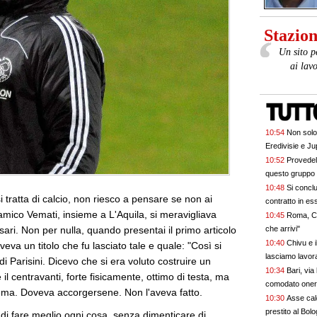
Stazione
Un sito p
ai lav
10:54
Non solo
Eredivisie e Ju
10:52
Provedel
questo gruppo 
10:48
Si conclu
i tratta di calcio, non riesco a pensare se non ai
contratto in ess
'amico Vemati, insieme a L'Aquila, si meravigliava
10:45
Roma, Ca
che arrivi"
ari. Non per nulla, quando presentai il primo articolo
10:40
Chivu e 
aveva un titolo che fu lasciato tale e quale: "Così si
lasciamo lavorar
 di Parisini. Dicevo che si era voluto costruire un
10:34
Bari, via
il centravanti, forte fisicamente, ottimo di testa, ma
comodato onero
istema. Doveva accorgersene. Non l'aveva fatto.
10:30
Asse cal
prestito al Bol
i fare meglio ogni cosa, senza dimenticare di