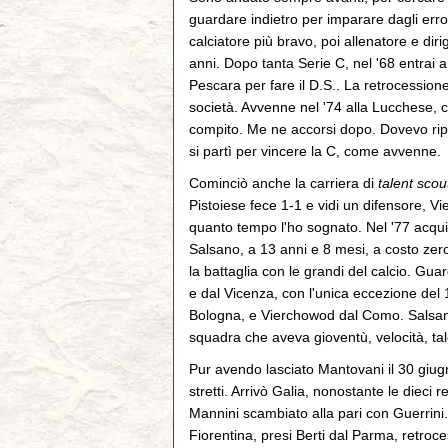
guardare indietro per imparare dagli errori
calciatore più bravo, poi allenatore e dir
anni. Dopo tanta Serie C, nel '68 entrai 
Pescara per fare il D.S.. La retrocession
società. Avvenne nel '74 alla Lucchese, c
compito. Me ne accorsi dopo. Dovevo ripian
si partì per vincere la C, come avvenne.
Cominciò anche la carriera di
talent scou
Pistoiese fece 1-1 e vidi un difensore, 
quanto tempo l'ho sognato. Nel '77 acquis
Salsano, a 13 anni e 8 mesi, a costo zero
la battaglia con le grandi del calcio. Gua
e dal Vicenza, con l'unica eccezione del 
Bologna, e Vierchowod dal Como. Salsano
squadra che aveva gioventù, velocità, talen
Pur avendo lasciato Mantovani il 30 giugn
stretti. Arrivò Galia, nonostante le dieci r
Mannini scambiato alla pari con Guerrini. C
Fiorentina, presi Berti dal Parma, retroc