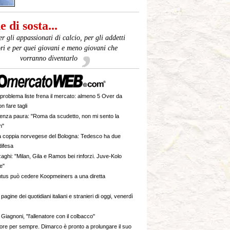
 di sosta...
er gli appassionati di calcio, per gli addetti
ori e per quei giovani e meno giovani che
vorranno diventarlo
l problema liste frena il mercato: almeno 5 Over da
n fare tagli
enza paura: "Roma da scudetto, non mi sento la
n"
 coppia norvegese del Bologna: Tedesco ha due
 difesa
aghi: "Milan, Gila e Ramos bei rinforzi. Juve-Kolo
e"
tus può cedere Koopmeiners a una diretta
pagine dei quotidiani italiani e stranieri di oggi, venerdì
iagnoni, "l'allenatore con il colbacco"
more per sempre. Dimarco è pronto a prolungare il suo