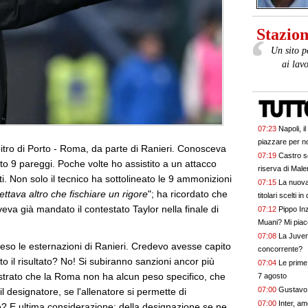
Stazione
Un sito p
ai lav
07:23
Napoli, i
piazzare per no
rbitro di Porto - Roma, da parte di Ranieri. Conosceva
07:19
Castro s
uto 9 pareggi. Poche volte ho assistito a un attacco
riserva di Male
i. Non solo il tecnico ha sottolineato le 9 ammonizioni
07:15
La nuova
ttava altro che fischiare un rigore
"; ha ricordato che
titolari scelti in
va già mandato il contestato Taylor nella finale di
07:12
Pippo Inz
Muani? Mi piac
07:08
La Juven
reso le esternazioni di Ranieri. Credevo avesse capito
concorrente?
to il risultato? No! Si subiranno sanzioni ancor più
07:04
Le prime 
strato che la Roma non ha alcun peso specifico, che
7 agosto
07:00
Gustavo G
 il designatore, se l'allenatore si permette di
07:00
Inter, a
te? E ultima considerazione: della designazione se ne