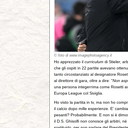
© foto di www.imagephotoagency.it
Ho apprezzato il
curriculum
di Stieler, a
che gli ospiti in 22 partite avevano otten
tanto circostanziato al designatore Rosett
al direttore di gara, oltre a dire: "
Non aspe
una persona integerrima come Rosetti ave
Europa League col Siviglia.
Ho visto la partita in tv, ma non ho comp
il calcio dopo mille esperienze. E' cambia
pesanti? Probabilmente. E non si è dimo
il D.S. Ghisolfi non conosce gli arbitri, né
sostituirlo, per non parlare del Presiden