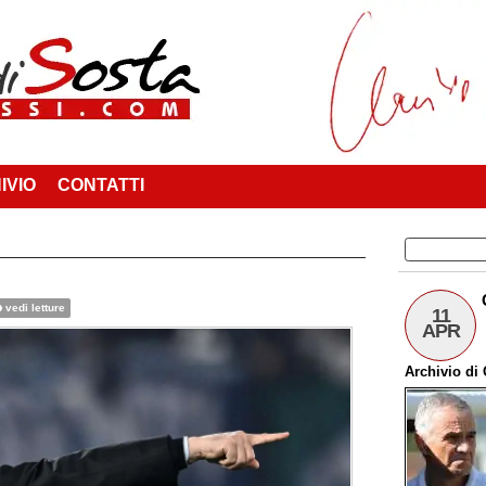
IVIO
CONTATTI
vedi letture
11
APR
Archivio
di