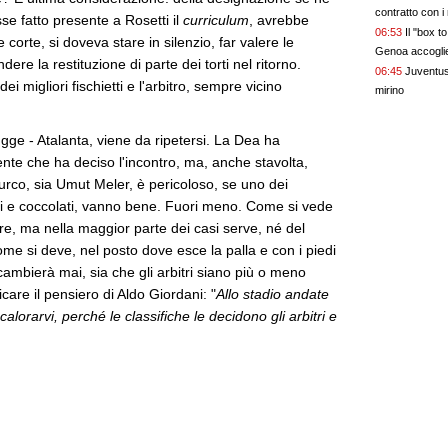
contratto con i
e fatto presente a Rosetti il
curriculum
, avrebbe
06:53
Il "box 
 corte, si doveva stare in silenzio, far valere le
Genoa accogli
dere la restituzione di parte dei torti nel ritorno.
06:45
Juventus,
 migliori fischietti e l'arbitro, sempre vicino
mirino
ugge - Atalanta, viene da ripetersi. La Dea ha
ente che ha deciso l'incontro, ma, anche stavolta,
urco, sia Umut Meler, è pericoloso, se uno dei
ti e coccolati, vanno bene. Fuori meno. Come si vede
re, ma nella maggior parte dei casi serve, né del
i come si deve, nel posto dove esce la palla e con i piedi
cambierà mai, sia che gli arbitri siano più o meno
care il pensiero di Aldo Giordani: "
Allo stadio andate
calorarvi, perché le classifiche le decidono gli arbitri e