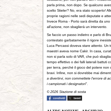
parla prima, non dopo. Se qualcuno avess
scelto Stieler? No, era stato scoperto! Alle
proprie ragioni nelle sedi deputate e atten
Invece Roma - Porto sarà diretta da uno dei
all'azione, non sbaglierà un intervento.
Se faccio un passo indietro e parlo di Br
contestato garbatamente il rigore inesist
Luca Percassi doveva stare attento. Un t
maestri aveva nome Cakir. In casa, cura
non si parla solo di VAR, che può sbaglia
tempo effettivo o dei falli laterali battut
per terra, perché il gioco del potere non 
bravi. Infine, non si dovrebbe mai dimenti
a divertirvi, non commettete l'errore di ac
i campionati i designatori
".
© 2026 Stazione di sosta
condividi
tweet