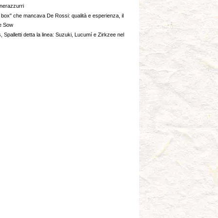
 nerazzurri
to box" che mancava De Rossi: qualità e esperienza, il
e Sow
 Spalletti detta la linea: Suzuki, Lucumí e Zirkzee nel