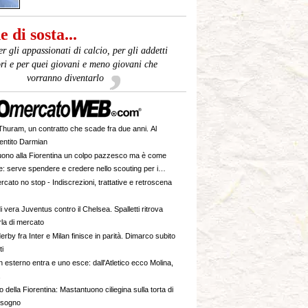
 di sosta...
er gli appassionati di calcio, per gli addetti
ori e per quei giovani e meno giovani che
vorranno diventarlo
huram, un contratto che scade fra due anni. Al
sentito Darmian
ono alla Fiorentina un colpo pazzesco ma è come
e: serve spendere e credere nello scouting per i
. Giovani italiani: attenzione perché qualcosa sta
cato no stop - Indiscrezioni, trattative e retroscena
vvero
i vera Juventus contro il Chelsea. Spalletti ritrova
la di mercato
derby fra Inter e Milan finisce in parità. Dimarco subito
ti
 esterno entra e uno esce: dall'Atletico ecco Molina,
 della Fiorentina: Mastantuono ciliegina sulla torta di
 sogno