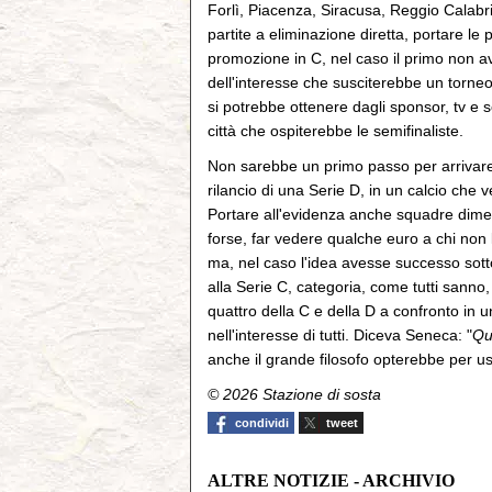
Forlì, Piacenza, Siracusa, Reggio Calab
partite a eliminazione diretta, portare le p
promozione in C, nel caso il primo non av
dell'interesse che susciterebbe un torne
si potrebbe ottenere dagli sponsor, tv e s
città che ospiterebbe le semifinaliste.
Non sarebbe un primo passo per arrivare a
rilancio di una Serie D, in un calcio che
Portare all'evidenza anche squadre dimenti
forse, far vedere qualche euro a chi no
ma, nel caso l'idea avesse successo sott
alla Serie C, categoria, come tutti sanno,
quattro della C e della D a confronto in u
nell'interesse di tutti. Diceva Seneca: "
Qu
anche il grande filosofo opterebbe per u
© 2026 Stazione di sosta
condividi
tweet
ALTRE NOTIZIE - ARCHIVIO