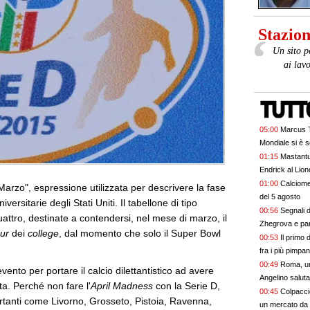
Stazione
Un sito p
ai lav
05:00
Marcus T
Mondiale si è 
01:15
Mastantu
Endrick al Lion
migliori talenti
01:00
Calciomer
 Marzo", espressione utilizzata per descrivere la fase
cambiando da
del 5 agosto
ersitarie degli Stati Uniti. Il tabellone di tipo
00:56
Segnali d
uattro, destinate a contendersi, nel mese di marzo, il
Zhegrova e par
ur
dei
college
, dal momento che solo il Super Bowl
00:53
Il primo 
fra i più pimpan
00:49
Roma, un
nto per portare il calcio dilettantistico ad avere
Angelino saluta
a. Perché non fare l'
April
Madness
con la Serie D,
00:45
Colpaccio
portanti come Livorno, Grosseto, Pistoia, Ravenna,
un mercato da