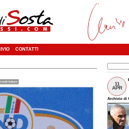
IVIO
CONTATTI
vedi letture
11
APR
Archivio
di