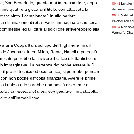
ria, San Benedetto, quanto mai interessante e, dopo
00:41
Lukaku n
rime quattro a giocarsi il titolo, con attaccata la
di mercato son
00:38
Salah al 
esse vinto il campionato? Inutile parlare
calcio turco se
o a eliminazione diretta. Facile immaginare che cosa
00:34
Non solo 
commesse legali, oltre ai soldi che arriverebbero alla
Women's Cham
 una Coppa Italia sul tipo dell'Inghilterra, ma il
 vede Juventus, Inter, Milan, Roma, Napoli e poco più.
cate potrebbe far rivivere il calcio dilettantistico e,
n lo immaginava. La partenza dovrebbe essere la D,
o il profilo tecnico ed economico, si potrebbe pensare
 con non poche difficoltà finanziarie. Avere le prime
na finale a otto sarebbe una novità divertente e
ieta non movere et mota non quietare
", ma stavolta
scire dall'immobilismo.