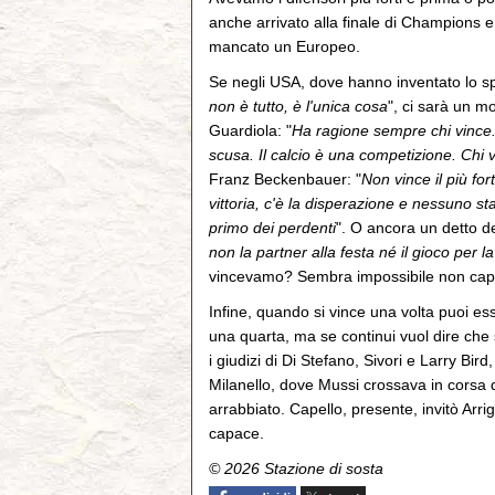
anche arrivato alla finale di Champions e
mancato un Europeo.
Se negli USA, dove hanno inventato lo sp
non è tutto, è l'unica cosa
", ci sarà un m
Guardiola: "
Ha ragione sempre chi vince. 
scusa. Il calcio è una competizione. Chi 
Franz Beckenbauer: "
Non vince il più for
vittoria, c'è la disperazione e nessuno st
primo dei perdenti
". O ancora un detto d
non la partner alla festa né il gioco per la
vincevamo? Sembra impossibile non capire
Infine, quando si vince una volta puoi es
una quarta, ma se continui vuol dire che s
i giudizi di Di Stefano, Sivori e Larry Bi
Milanello, dove Mussi crossava in corsa 
arrabbiato. Capello, presente, invitò Arr
capace.
© 2026 Stazione di sosta