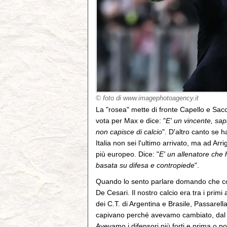
© foto di www.imagephotoagency.it
La "rosea" mette di fronte Capello e Sacch
vota per Max e dice: "
E' un vincente, sa
non capisce di calcio
". D'altro canto se 
Italia non sei l'ultimo arrivato, ma ad A
più europeo. Dice: "
E' un allenatore che h
basata su difesa e contropiede
".
Quando lo sento parlare domando che cosa
De Cesari. Il nostro calcio era tra i primi
dei C.T. di Argentina e Brasile, Passarel
capivano perché avevamo cambiato, dal 
Avevamo i difensori più forti e prima o p