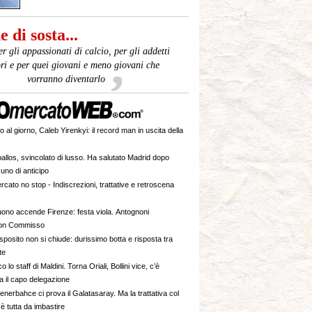
 di sosta...
er gli appassionati di calcio, per gli addetti
ori e per quei giovani e meno giovani che
vorranno diventarlo
o al giorno, Caleb Yirenkyi: il record man in uscita della
allos, svincolato di lusso. Ha salutato Madrid dopo
uno di anticipo
cato no stop - Indiscrezioni, trattative e retroscena
ono accende Firenze: festa viola. Antognoni
 con Commisso
sposito non si chiude: durissimo botta e risposta tra
te
co lo staff di Maldini. Torna Oriali, Bollini vice, c’è
 il capo delegazione
enerbahce ci prova il Galatasaray. Ma la trattativa col
è tutta da imbastire