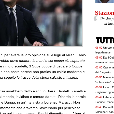
Stazione
Un sito p
ai lav
06:00
Un talent
lega danese
i per avere la loro opinione su Allegri al Milan. Fabio
05:00
Dani Ceb
prebbe dove mettere le mani e chi pensa sia superato
nove anni, con 
hai vinto 6 scudetti, 3 Supercoppe di Lega e 5 Coppe
01:00
Calciomer
rrigo non basta perché non pratica un calcio moderno e
del 6 agosto
a seguito le tracce della storia calcistica italiana,
00:56
Mastantu
“imbestialito”
00:52
Il caso E
 avrebbero detto e scritto Brera, Bardelli, Zanetti e
Cagliari e agen
 al mondo, invidiato e temuto da tutti. Ricordo le parole
00:49
Italia, ec
la e Dunga, in un'intervista a Lorenzo Marucci. Non
Bonucci: manca
00:45
Dopo il F
momento che eravamo l'avversario più pericoloso.
Milan per Leao 
oi un gol lo segnavamo. Sacchi dimentica che Allegri è