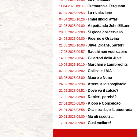
Guttmann e Ferguson
11.04.2025 09:39 -
La rivoluzione
07.04.2025 09:53 -
I miei undici affari
04.04.2025 10:26 -
Aspettando John Elkann
31.03.2025 09:00 -
Si gioca col cervello
28.03.2025 09:00 -
Picerno e Gravina
24.03.2025 09:00 -
Juve, Zidane, Sartori
21.03.2025 10:08 -
Sacchi non vuol capire
17.03.2025 00:57 -
Gli errori della Juve
14.03.2025 08:47 -
Marchini e Lambrechts
10.03.2025 10:10 -
Collina e l'AIA
07.03.2025 08:02 -
Mauro e Neno
03.03.2025 08:00 -
Attenti allo spogliatoio!
24.02.2025 09:36 -
Dove va il calcio?
21.02.2025 09:51 -
Ranieri, perché?
17.02.2025 08:00 -
Klopp e Conceiçao
27.01.2025 08:00 -
O la strada, o l'autostrada!
24.01.2025 08:58 -
Ma gli scouts...
20.01.2025 09:00 -
Guai mollare!
17.01.2025 09:00 -