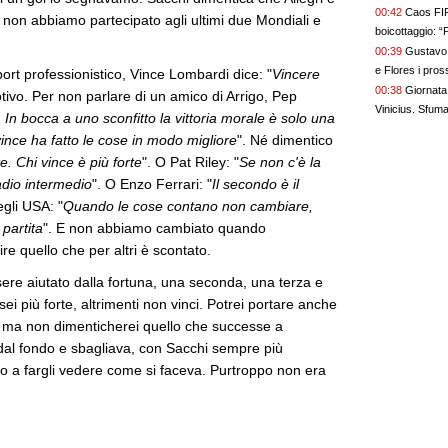
00:42
Caos FIF
 non abbiamo partecipato agli ultimi due Mondiali e
boicottaggio: “P
00:39
Gustavo 
e Flores i pros
ort professionistico, Vince Lombardi dice: "
Vincere
un bel colpo”
00:38
Giornata 
otivo. Per non parlare di un amico di Arrigo, Pep
Vinicius. Sfum
In bocca a uno sconfitto la vittoria morale è solo una
vince ha fatto le cose in modo migliore
". Né dimentico
te. Chi vince è più forte
". O Pat Riley: "
Se non c'è la
adio intermedio
". O Enzo Ferrari: "
Il secondo è il
egli USA: "
Quando le cose contano non cambiare,
 partita
". E non abbiamo cambiato quando
 quello che per altri è scontato.
sere aiutato dalla fortuna, una seconda, una terza e
ei più forte, altrimenti non vinci. Potrei portare anche
rd, ma non dimenticherei quello che successe a
dal fondo e sbagliava, con Sacchi sempre più
igo a fargli vedere come si faceva. Purtroppo non era