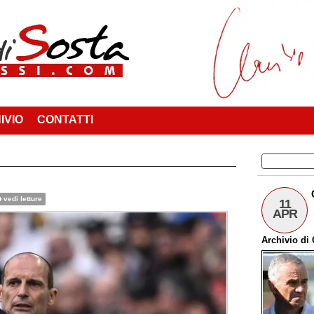
IVIO
CONTATTI
vedi letture
11
APR
Archivio
di